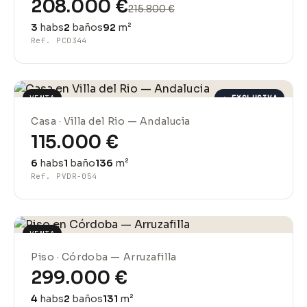
208.000 €
215.800 €
3
habs
2
baños
92
m²
Ref. PCO344
VENTA
✓ EXCLUSIVA
Casa · Villa del Rio — Andalucia
115.000 €
6
habs
1
baño
136
m²
Ref. PVDR-054
VENTA
Piso · Córdoba — Arruzafilla
299.000 €
4
habs
2
baños
131
m²