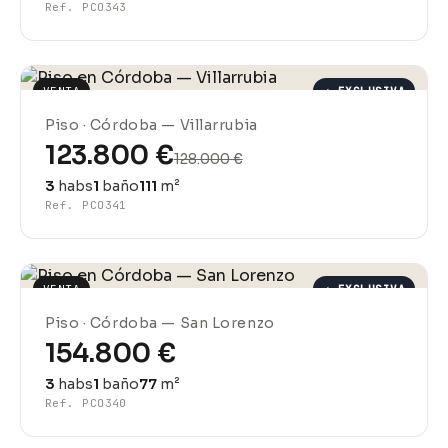
Ref. PCO343
VENTA
✓ EXCLUSIVA
REBAJADO
Piso · Córdoba — Villarrubia
123.800 €
128.000 €
3
habs
1
baño
111
m²
Ref. PCO341
VENTA
✓ EXCLUSIVA
Piso · Córdoba — San Lorenzo
154.800 €
3
habs
1
baño
77
m²
Ref. PCO340