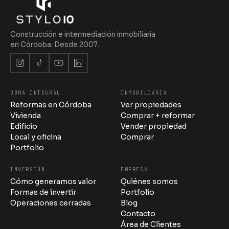
Construcción e intermediación inmobiliaria
en Córdoba. Desde 2007.
OBRA INTEGRAL
INMOBILIARIA
Stylo 10 · Estudio
Reformas en Córdoba
Ver propiedades
en línea
Vivienda
Comprar + reformar
Edificio
Vender propiedad
Local y oficina
Comprar
Portfolio
INVERSIÓN
EMPRESA
06:38
Cómo generamos valor
Quiénes somos
Formas de invertir
Portfolio
Operaciones cerradas
Blog
Contacto
Área de Clientes
06:38