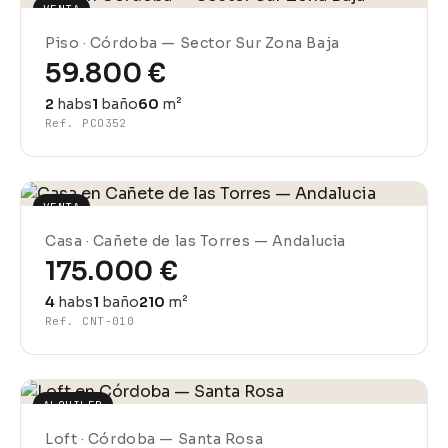
VENTA
Piso · Córdoba — Sector Sur Zona Baja
59.800 €
2
habs
1
baño
60
m²
Ref. PCO352
VENTA
Casa · Cañete de las Torres — Andalucia
175.000 €
4
habs
1
baño
210
m²
Ref. CNT-010
ALQUILER
Loft · Córdoba — Santa Rosa