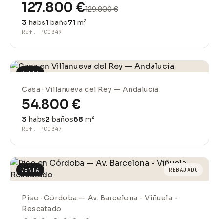
127.800 €
129.800 €
3
habs
1
baño
71
m²
Ref. PCO349
VENTA
Casa · Villanueva del Rey — Andalucia
54.800 €
3
habs
2
baños
68
m²
Ref. PCO347
VENTA
REBAJADO
Piso · Córdoba — Av. Barcelona - Viñuela -
Rescatado