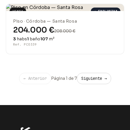
VENTA
✓ EXCLUSIVA
REBAJADO
Piso · Córdoba — Santa Rosa
204.000 €
208.000 €
3
habs
1
baño
107
m²
Ref. PCO339
← Anterior
Página 1 de 7
Siguiente →