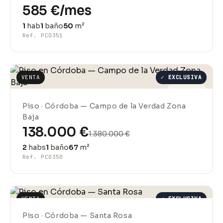
585 €/mes
1
hab
1
baño
50
m²
Ref. PCO351
VENTA
✓ EXCLUSIVA
REBAJADO
Piso · Córdoba — Campo de la Verdad Zona
Baja
138.000 €
1.380.000 €
2
habs
1
baño
67
m²
Ref. PCO350
VENTA
✓ EXCLUSIVA
REBAJADO
Piso · Córdoba — Santa Rosa