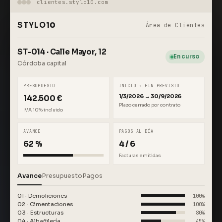
clientes.stylo10.com
STYLO
10
Área de Clientes
ST-014 · Calle Mayor, 12
En curso
Córdoba capital
PRESUPUESTO
INICIO → FIN PREVISTO
1/3/2026 → 30/9/2026
142.500 €
Plazo cerrado por contrato
IVA 10% incluido
AVANCE
PAGOS AL DÍA
62 %
4 / 6
Facturas emitidas
Avance
Presupuesto
Pagos
01 · Demoliciones
100%
02 · Cimentaciones
100%
03 · Estructuras
80%
04 · Albañilería
45%