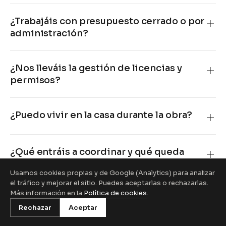
¿Trabajáis con presupuesto cerrado o por
Stylo 10 · Estudio
administración?
en línea
¿Nos lleváis la gestión de licencias y
permisos?
12:40
¿Puedo vivir en la casa durante la obra?
12:40
¿Qué entráis a coordinar y qué queda
fuera?
Usamos cookies propias y de Google (Analytics) para analizar
el tráfico y mejorar el sitio. Puedes aceptarlas o rechazarlas.
Más información en la
Política de cookies
.
¿Podéis ayudarme a comprar los
Rechazar
Aceptar
materiales más baratos?