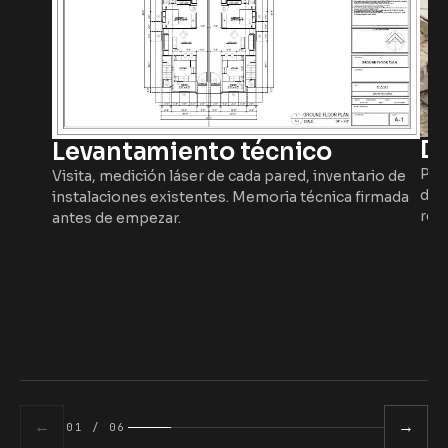
De
Levantamiento técnico
Pic
Visita, medición láser de cada pared, inventario de
de 
instalaciones existentes. Memoria técnica firmada
reci
antes de empezar.
←
→
01 / 06