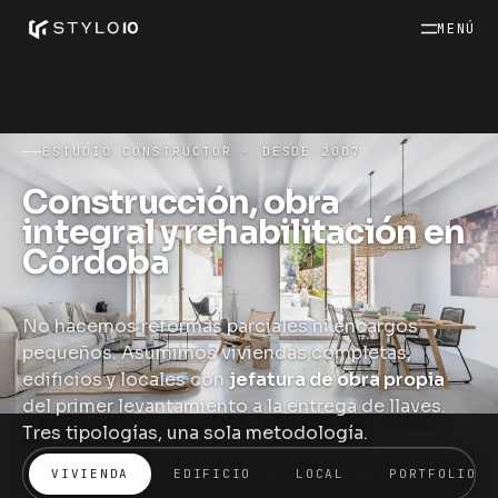
MENÚ
ESTUDIO CONSTRUCTOR · DESDE 2007
Construcción, obra
integral y rehabilitación en
Córdoba
No hacemos reformas parciales ni encargos
pequeños. Asumimos viviendas completas,
edificios y locales con
jefatura de obra propia
del primer levantamiento a la entrega de llaves.
Tres tipologías, una sola metodología.
VIVIENDA
EDIFICIO
LOCAL
PORTFOLIO